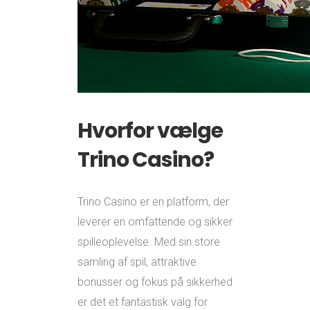
Hvorfor vælge
Trino Casino?
Trino Casino er en platform, der
leverer en omfattende og sikker
spilleoplevelse. Med sin store
samling af spil, attraktive
bonusser og fokus på sikkerhed
er det et fantastisk valg for