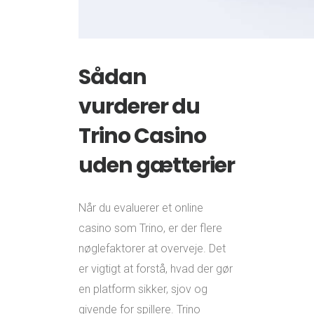
Sådan
vurderer du
Trino Casino
uden gætterier
Når du evaluerer et online
casino som Trino, er der flere
nøglefaktorer at overveje. Det
er vigtigt at forstå, hvad der gør
en platform sikker, sjov og
givende for spillere. Trino