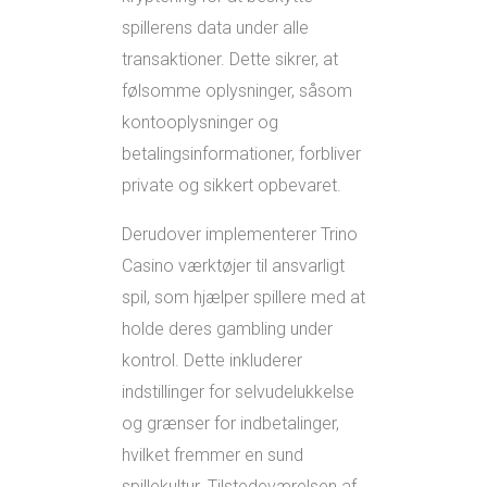
spillerens data under alle
transaktioner. Dette sikrer, at
følsomme oplysninger, såsom
kontooplysninger og
betalingsinformationer, forbliver
private og sikkert opbevaret.
Derudover implementerer Trino
Casino værktøjer til ansvarligt
spil, som hjælper spillere med at
holde deres gambling under
kontrol. Dette inkluderer
indstillinger for selvudelukkelse
og grænser for indbetalinger,
hvilket fremmer en sund
spillekultur. Tilstedeværelsen af