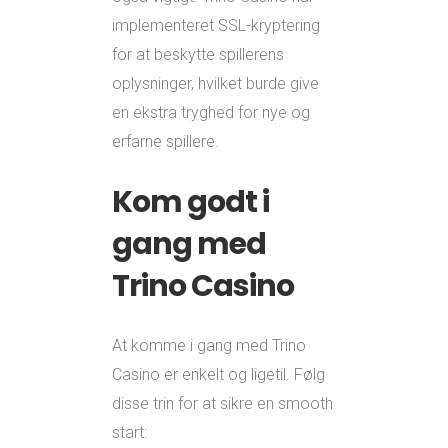
implementeret SSL-kryptering
for at beskytte spillerens
oplysninger, hvilket burde give
en ekstra tryghed for nye og
erfarne spillere.
Kom godt i
gang med
Trino Casino
At komme i gang med Trino
Casino er enkelt og ligetil. Følg
disse trin for at sikre en smooth
start: