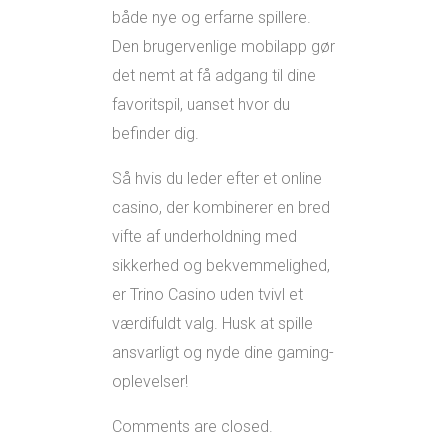
både nye og erfarne spillere.
Den brugervenlige mobilapp gør
det nemt at få adgang til dine
favoritspil, uanset hvor du
befinder dig.
Så hvis du leder efter et online
casino, der kombinerer en bred
vifte af underholdning med
sikkerhed og bekvemmelighed,
er Trino Casino uden tvivl et
værdifuldt valg. Husk at spille
ansvarligt og nyde dine gaming-
oplevelser!
Comments are closed.