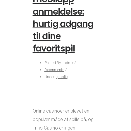
anmeldelse:
hurtig adgang
til dine
favoritspil
Posted By : admin
/
0 comments
/
Under :
public
Online casinoer er blevet en
populær måde at spille på, og
Trino Casino er ingen