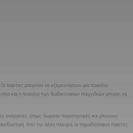
Οι παίκτες μπορούν να εξερευνήσουν μια ποικιλία
ολία και η ποικιλία των διαδικτυακών παιχνιδιών μπορεί να
κές ενέργειες, όπως δωρεάν περιστροφές και μπόνους
ασκεδαστική. Από την άλλη πλευρά, οι παραδοσιακοί παίκτες