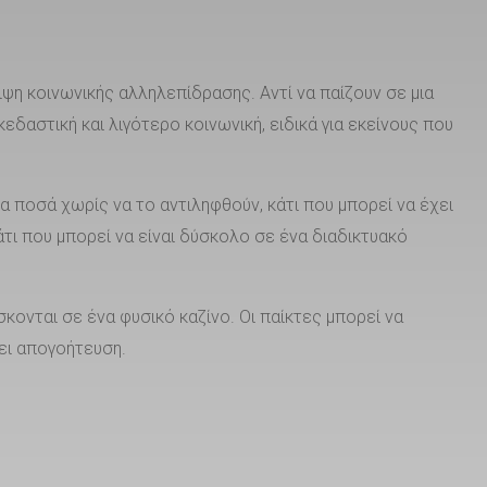
ιψη κοινωνικής αλληλεπίδρασης. Αντί να παίζουν σε μια
εδαστική και λιγότερο κοινωνική, ειδικά για εκείνους που
α ποσά χωρίς να το αντιληφθούν, κάτι που μπορεί να έχει
άτι που μπορεί να είναι δύσκολο σε ένα διαδικτυακό
σκονται σε ένα φυσικό καζίνο. Οι παίκτες μπορεί να
σει απογοήτευση.