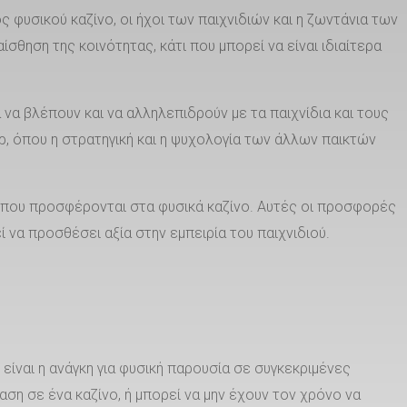
φυσικού καζίνο, οι ήχοι των παιχνιδιών και η ζωντάνια των
σθηση της κοινότητας, κάτι που μπορεί να είναι ιδιαίτερα
να βλέπουν και να αλληλεπιδρούν με τα παιχνίδια και τους
ερ, όπου η στρατηγική και η ψυχολογία των άλλων παικτών
 που προσφέρονται στα φυσικά καζίνο. Αυτές οι προσφορές
 να προσθέσει αξία στην εμπειρία του παιχνιδιού.
είναι η ανάγκη για φυσική παρουσία σε συγκεκριμένες
αση σε ένα καζίνο, ή μπορεί να μην έχουν τον χρόνο να