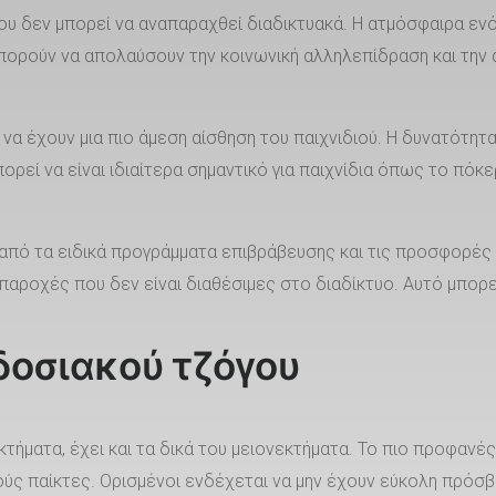
 δεν μπορεί να αναπαραχθεί διαδικτυακά. Η ατμόσφαιρα ενός 
πορούν να απολαύσουν την κοινωνική αλληλεπίδραση και την αί
α έχουν μια πιο άμεση αίσθηση του παιχνιδιού. Η δυνατότητα 
ορεί να είναι ιδιαίτερα σημαντικό για παιχνίδια όπως το πόκ
από τα ειδικά προγράμματα επιβράβευσης και τις προσφορές
αροχές που δεν είναι διαθέσιμες στο διαδίκτυο. Αυτό μπορεί
δοσιακού τζόγου
ματα, έχει και τα δικά του μειονεκτήματα. Το πιο προφανές 
λούς παίκτες. Ορισμένοι ενδέχεται να μην έχουν εύκολη πρόσβ