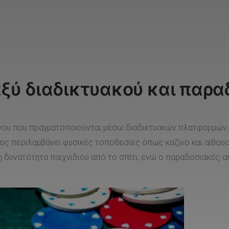
αξύ διαδικτυακού και παρα
ου που πραγματοποιούνται μέσω διαδικτυακών πλατφορμών. Αυ
ος περιλαμβάνει φυσικές τοποθεσίες όπως καζίνο και αίθουσε
 δυνατότητα παιχνιδιού από το σπίτι, ενώ ο παραδοσιακός α