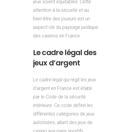
jeux soient équitables. Cette
attention à la sécurité et au
bien-être des joueurs est un
aspect clé du paysage juridique
des casinos en France.
Le cadre légal des
jeux d’argent
Le cadre légal qui régit les jeux
d’argent en France est établi
par le Code de la sécurité
intérieure. Ce code définit les
différentes catégories de jeux
autorisées, allant des jeux de
casino aux paris sportifs.