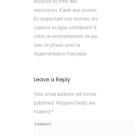
excessif et offrir des
ressources d’aide aux joueurs.
En respectant ces normes, les
casinos en ligne contribuent à
créer un environnement de jeu
sain, en phase avec la
réglementation française.
Leave a Reply
Your email address will not be
published.
Required fields are
marked
*