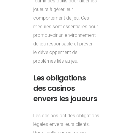
fournir des outils pour aider les
joueurs à gérer leur
comportement de jeu. Ces
mesures sont essentielles pour
promouvoir un environnement
de jeu responsable et prévenir
le développement de
problèmes liés au jeu.
Les obligations
des casinos
envers les joueurs
Les casinos ont des obligations
légales envers leurs clients.
Parmi celles-ci, on trouve