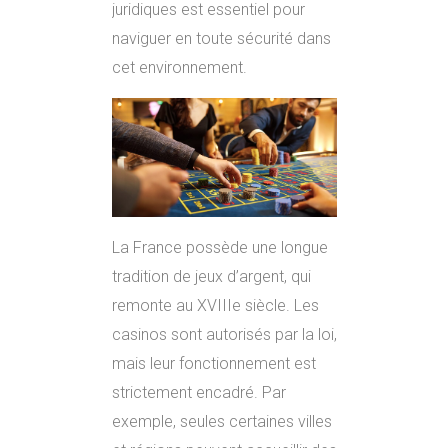
juridiques est essentiel pour
naviguer en toute sécurité dans
cet environnement.
La France possède une longue
tradition de jeux d’argent, qui
remonte au XVIIIe siècle. Les
casinos sont autorisés par la loi,
mais leur fonctionnement est
strictement encadré. Par
exemple, seules certaines villes