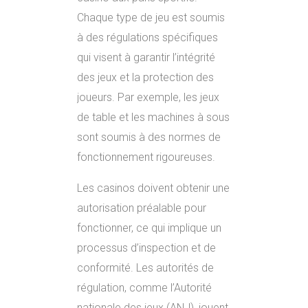
Chaque type de jeu est soumis
à des régulations spécifiques
qui visent à garantir l’intégrité
des jeux et la protection des
joueurs. Par exemple, les jeux
de table et les machines à sous
sont soumis à des normes de
fonctionnement rigoureuses.
Les casinos doivent obtenir une
autorisation préalable pour
fonctionner, ce qui implique un
processus d’inspection et de
conformité. Les autorités de
régulation, comme l’Autorité
nationale des jeux (ANJ), jouent