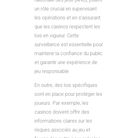
un rôle crucial en supervisant
les opérations et en s’assurant
que les casinos respectent les
lois en vigueur. Cette
surveillance est essentielle pour
maintenir la confiance du public
et garantir une expérience de
jeu responsable.
En outre, des lois spécifiques
sont en place pour protéger les
joueurs. Par exemple, les
casinos doivent offrir des
informations claires sur les
risques associés au jeu et