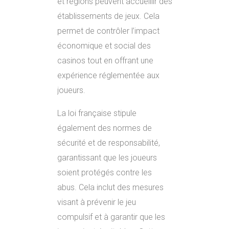
et régions peuvent accueillir des
établissements de jeux. Cela
permet de contrôler l’impact
économique et social des
casinos tout en offrant une
expérience réglementée aux
joueurs.
La loi française stipule
également des normes de
sécurité et de responsabilité,
garantissant que les joueurs
soient protégés contre les
abus. Cela inclut des mesures
visant à prévenir le jeu
compulsif et à garantir que les