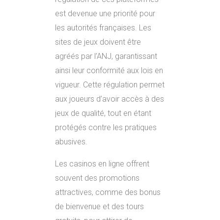
est devenue une priorité pour
les autorités françaises. Les
sites de jeux doivent être
agréés par l’ANJ, garantissant
ainsi leur conformité aux lois en
vigueur. Cette régulation permet
aux joueurs d’avoir accès à des
jeux de qualité, tout en étant
protégés contre les pratiques
abusives.
Les casinos en ligne offrent
souvent des promotions
attractives, comme des bonus
de bienvenue et des tours