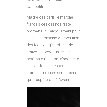
compétitif.
Malgré ces défis, le marché
français des casinos reste
prometteur. L’engouement pour
le jeu responsable et l’évolution
des technologies offrent de
nouvelles opportunités. Les
casinos qui sauront s’adapter et
innover tout en respectant les
normes juridiques seront ceux
qui prospéreront à l’avenir.