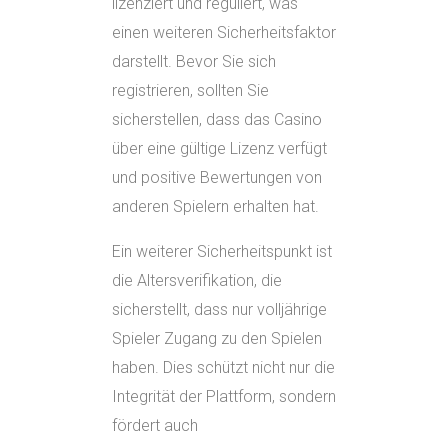
lizenziert und reguliert, was
einen weiteren Sicherheitsfaktor
darstellt. Bevor Sie sich
registrieren, sollten Sie
sicherstellen, dass das Casino
über eine gültige Lizenz verfügt
und positive Bewertungen von
anderen Spielern erhalten hat.
Ein weiterer Sicherheitspunkt ist
die Altersverifikation, die
sicherstellt, dass nur volljährige
Spieler Zugang zu den Spielen
haben. Dies schützt nicht nur die
Integrität der Plattform, sondern
fördert auch