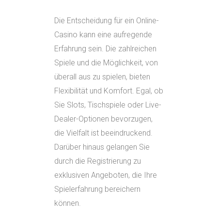
Die Entscheidung für ein Online-
Casino kann eine aufregende
Erfahrung sein. Die zahlreichen
Spiele und die Möglichkeit, von
überall aus zu spielen, bieten
Flexibilität und Komfort. Egal, ob
Sie Slots, Tischspiele oder Live-
Dealer-Optionen bevorzugen,
die Vielfalt ist beeindruckend.
Darüber hinaus gelangen Sie
durch die Registrierung zu
exklusiven Angeboten, die Ihre
Spielerfahrung bereichern
können.