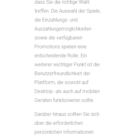
dass Sie die richtige Wahl
treffen. Die Auswahl der Spiele,
die Einzahlungs- und
Auszahlungsmöglichkeiten
sowie die verfügbaren
Promotions spielen eine
entscheidende Rolle. Ein
weiterer wichtiger Punkt ist die
Benutzerfreundlichkeit der
Plattform, die sowohl auf
Desktop- als auch auf mobilen
Geräten funktionieren sollte.
Darüber hinaus sollten Sie sich
über die erforderlichen
persönlichen Informationen