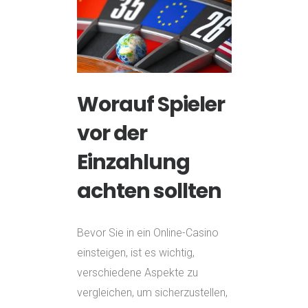
Worauf Spieler
vor der
Einzahlung
achten sollten
Bevor Sie in ein Online-Casino
einsteigen, ist es wichtig,
verschiedene Aspekte zu
vergleichen, um sicherzustellen,