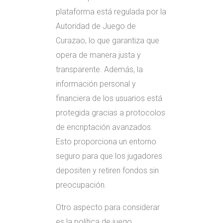
plataforma está regulada por la
Autoridad de Juego de
Curazao, lo que garantiza que
opera de manera justa y
transparente. Además, la
información personal y
financiera de los usuarios está
protegida gracias a protocolos
de encriptación avanzados.
Esto proporciona un entorno
seguro para que los jugadores
depositen y retiren fondos sin
preocupación.
Otro aspecto para considerar
es la política de juego