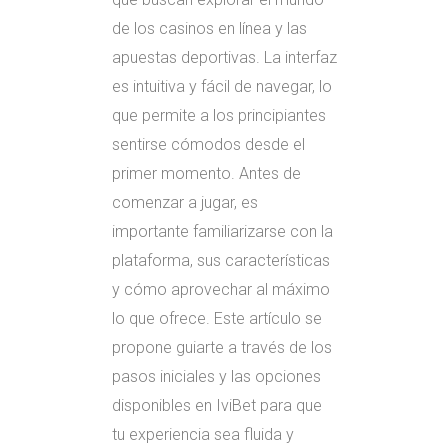
de los casinos en línea y las
apuestas deportivas. La interfaz
es intuitiva y fácil de navegar, lo
que permite a los principiantes
sentirse cómodos desde el
primer momento. Antes de
comenzar a jugar, es
importante familiarizarse con la
plataforma, sus características
y cómo aprovechar al máximo
lo que ofrece. Este artículo se
propone guiarte a través de los
pasos iniciales y las opciones
disponibles en IviBet para que
tu experiencia sea fluida y