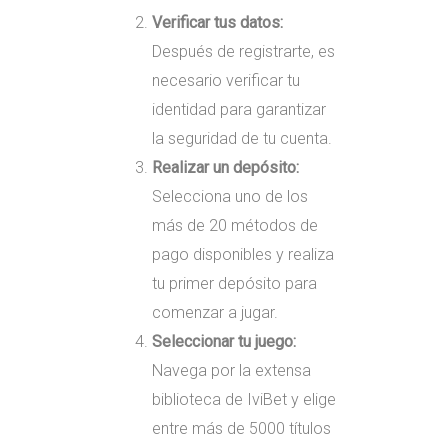
Verificar tus datos:
Después de registrarte, es
necesario verificar tu
identidad para garantizar
la seguridad de tu cuenta.
Realizar un depósito:
Selecciona uno de los
más de 20 métodos de
pago disponibles y realiza
tu primer depósito para
comenzar a jugar.
Seleccionar tu juego:
Navega por la extensa
biblioteca de IviBet y elige
entre más de 5000 títulos