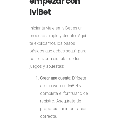
empezar con
IviBet
Iniciar tu viaje en IviBet es un
proceso simple y directo. Aquí
te explicamos los pasos
básicos que debes seguir para
comenzar a disfrutar de tus
juegos y apuestas:
Crear una cuenta:
Dirígete
al sitio web de IviBet y
completa el formulario de
registro. Asegúrate de
proporcionar información
correcta.