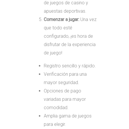
de juegos de casino y
apuestas deportivas.
Comenzar a jugar:
Una vez
que todo esté
configurado, ¡es hora de
disfrutar de la experiencia
de juego!
Registro sencillo y rápido.
Verificación para una
mayor seguridad.
Opciones de pago
variadas para mayor
comodidad.
Amplia gama de juegos
para elegir.