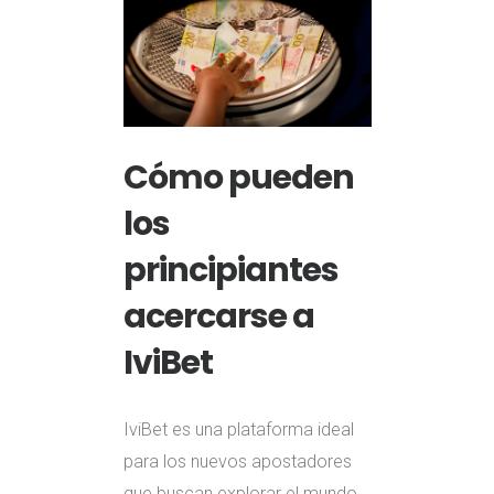
Cómo pueden
los
principiantes
acercarse a
IviBet
IviBet es una plataforma ideal
para los nuevos apostadores
que buscan explorar el mundo