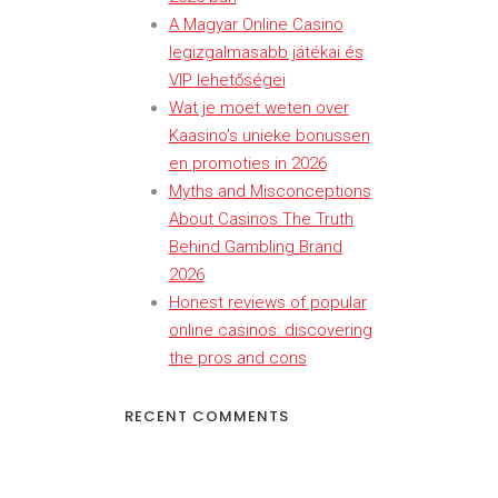
A Magyar Online Casino
legizgalmasabb játékai és
VIP lehetőségei
Wat je moet weten over
Kaasino’s unieke bonussen
en promoties in 2026
Myths and Misconceptions
About Casinos The Truth
Behind Gambling Brand
2026
Honest reviews of popular
online casinos: discovering
the pros and cons
RECENT COMMENTS