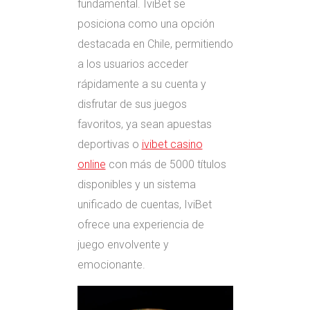
fundamental. IviBet se
posiciona como una opción
destacada en Chile, permitiendo
a los usuarios acceder
rápidamente a su cuenta y
disfrutar de sus juegos
favoritos, ya sean apuestas
deportivas o
ivibet casino
online
con más de 5000 títulos
disponibles y un sistema
unificado de cuentas, IviBet
ofrece una experiencia de
juego envolvente y
emocionante.