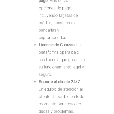
pago:
Más de 20
opciones de pago,
incluyendo tarjetas de
crédito, transferencias
bancarias y
criptomonedas.
Licencia de Curazao:
La
plataforma opera bajo
una licencia que garantiza
su funcionamiento legal y
seguro.
Soporte al cliente 24/7:
Un equipo de atención al
cliente disponible en todo
momento para resolver
dudas y problemas.