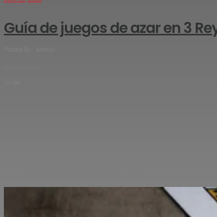
Guía de juegos de azar en 3 Re
Posted By : admin
/
0 comments
/
Under :
public
El mundo de los casinos online ha transformado la forma en q
acceder a una amplia variedad de juegos y promociones emoc
preferencias y necesidades específicas.