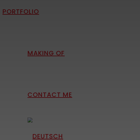
PORTFOLIO
MAKING OF
CONTACT ME