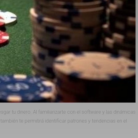
ar tu dinero. Al familiarizarte con el software y las dinámicas
ambién te permitirá identificar patrones y tendencias en el