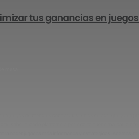
imizar tus ganancias en juego
 de mesa
en juegos de mesa es conocer las reglas de cada juego en profun
jack, saber cuándo plantarse o pedir carta puede marcar la dife
permitirá hacer jugadas más informadas y estratégicas. Además,