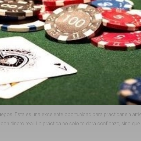
os. Esta es una excelente oportunidad para practicar sin arriesg
on dinero real. La práctica no solo te dará confianza, sino que t