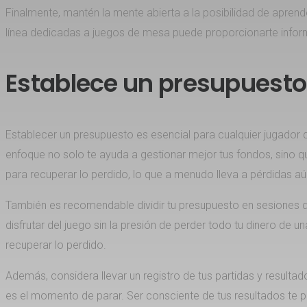
Finalmente, mantén la mente abierta a la posibilidad de apre
línea dedicadas a juegos de mesa puede proporcionarte informa
Establece un presupuesto
Establecer un presupuesto es esencial para cualquier jugador
enfoque no solo te ayuda a gestionar mejor tus fondos, sino que
para recuperar lo perdido, lo que a menudo lleva a pérdidas a
También es recomendable dividir tu presupuesto en sesiones de
disfrutar del juego sin la presión de perder todo tu dinero de una
recuperar lo perdido.
Además, considera llevar un registro de tus partidas y resulta
es el momento de parar. Ser consciente de tus resultados te per