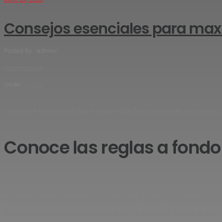
Consejos esenciales para max
Posted By : admin
/
0 comments
/
Under :
public
Consejos esenciales para maximizar tus ganancias en juegos
Conoce las reglas a fondo
Una de las claves fundamentales para maximizar tus ganancias 
entender las estrategias subyacentes. Por ejemplo, en el black
familiarizarte con las variaciones de cada juego, lo que te 