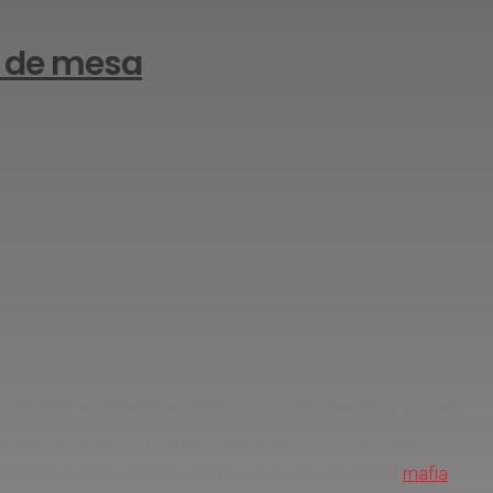
s de mesa
didad. No se trata solo de leer las instrucciones; es vital
rencia entre ganar o perder. Dedica tiempo a practicar y
 muchos jugadores consideran que un buen sitio como
mafia