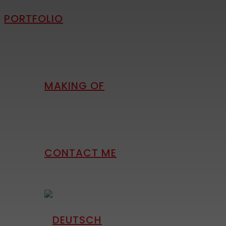
PORTFOLIO
MAKING OF
CONTACT ME