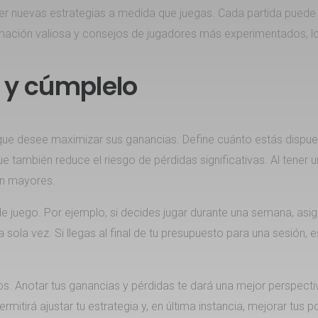
nder nuevas estrategias a medida que juegas. Cada partida pued
ción valiosa y consejos de jugadores más experimentados, lo qu
 y cúmplelo
 que desee maximizar sus ganancias. Define cuánto estás dispue
 también reduce el riesgo de pérdidas significativas. Al tener un
ún mayores.
 juego. Por ejemplo, si decides jugar durante una semana, asign
 sola vez. Si llegas al final de tu presupuesto para una sesión, es
dos. Anotar tus ganancias y pérdidas te dará una mejor perspecti
mitirá ajustar tu estrategia y, en última instancia, mejorar tus 