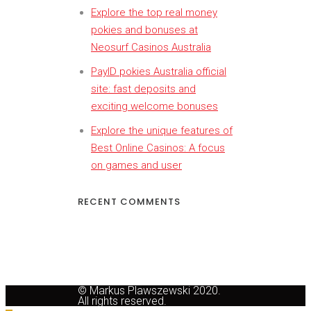
Explore the top real money
pokies and bonuses at
Neosurf Casinos Australia
PayID pokies Australia official
site: fast deposits and
exciting welcome bonuses
Explore the unique features of
Best Online Casinos: A focus
on games and user
RECENT COMMENTS
© Markus Plawszewski 2020.
All rights reserved.