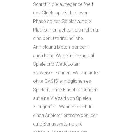
Schritt in die aufregende Welt
des Glücksspiels. In dieser
Phase sollten Spieler auf die
Plattformen achten, die nicht nur
eine benutzerfreundliche
Anmeldung bieten, sondern
auch hohe Werte in Bezug auf
Spiele und Wettquoten
vorweisen können. Wettanbieter
ohne OASIS ermöglichen es
Spielern, ohne Einschränkungen
auf eine Vielzahl von Spielen
zuzugreifen. Wenn Sie sich für
einen Anbieter entscheiden, der
gute Bonussysteme und