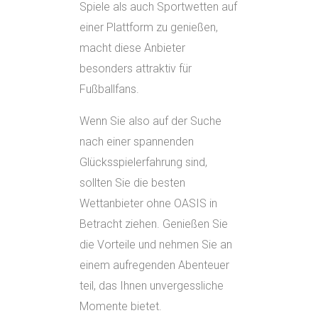
Spiele als auch Sportwetten auf
einer Plattform zu genießen,
macht diese Anbieter
besonders attraktiv für
Fußballfans.
Wenn Sie also auf der Suche
nach einer spannenden
Glücksspielerfahrung sind,
sollten Sie die besten
Wettanbieter ohne OASIS in
Betracht ziehen. Genießen Sie
die Vorteile und nehmen Sie an
einem aufregenden Abenteuer
teil, das Ihnen unvergessliche
Momente bietet.