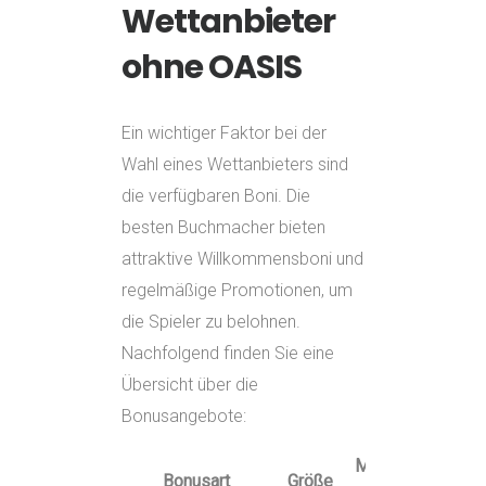
Wettanbieter
ohne OASIS
Ein wichtiger Faktor bei der
Wahl eines Wettanbieters sind
die verfügbaren Boni. Die
besten Buchmacher bieten
attraktive Willkommensboni und
regelmäßige Promotionen, um
die Spieler zu belohnen.
Nachfolgend finden Sie eine
Übersicht über die
Bonusangebote:
Mindest-
Bonusart
Größe
Umsat