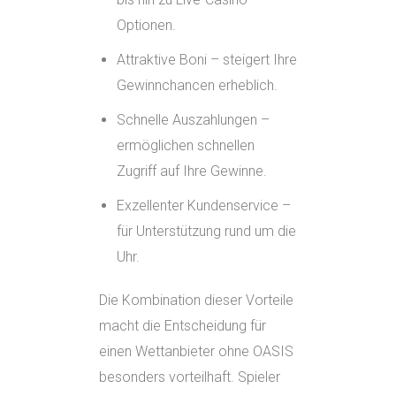
Optionen.
Attraktive Boni – steigert Ihre
Gewinnchancen erheblich.
Schnelle Auszahlungen –
ermöglichen schnellen
Zugriff auf Ihre Gewinne.
Exzellenter Kundenservice –
für Unterstützung rund um die
Uhr.
Die Kombination dieser Vorteile
macht die Entscheidung für
einen Wettanbieter ohne OASIS
besonders vorteilhaft. Spieler