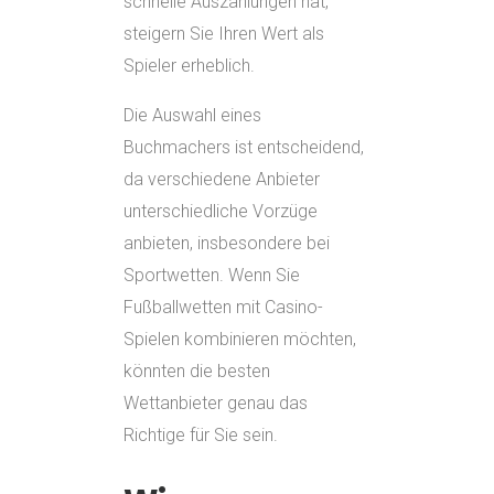
schnelle Auszahlungen hat,
steigern Sie Ihren Wert als
Spieler erheblich.
Die Auswahl eines
Buchmachers ist entscheidend,
da verschiedene Anbieter
unterschiedliche Vorzüge
anbieten, insbesondere bei
Sportwetten. Wenn Sie
Fußballwetten mit Casino-
Spielen kombinieren möchten,
könnten die besten
Wettanbieter genau das
Richtige für Sie sein.