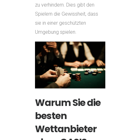
zu verhindern. Dies gibt den
Spielern die Gewissheit, dass
sie in einer geschützten
Umgebung spielen.
Warum Sie die
besten
Wettanbieter