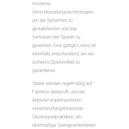
moderne
Verschlüsselungstechnologien,
um die Sicherheit zu
gewährleisten und das
Vertrauen der Spieler zu
gewinnen. Eine gültige Lizenz ist
ebenfalls entscheidend, um ein
sicheres Spielumfeld zu
garantieren.
Spiele werden regelmäßig auf
Fairness überprüft, und die
Anbieter implementieren
verantwortungsbewusste
Glücksspielpraktiken, um
übermäßige Spielgewohnheiten