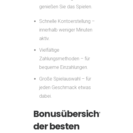
genießen Sie das Spielen.
Schnelle Kontoerstellung –
innerhalb weniger Minuten
aktiv.
Vielfältige
Zahlungsmethoden – für
bequeme Einzahlungen.
Große Spielauswahl – für
jeden Geschmack etwas
dabei.
Bonusübersicht
der besten