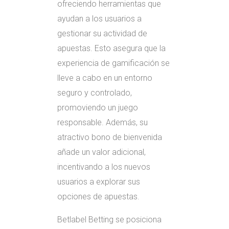
ofreciendo herramientas que
ayudan a los usuarios a
gestionar su actividad de
apuestas. Esto asegura que la
experiencia de gamificación se
lleve a cabo en un entorno
seguro y controlado,
promoviendo un juego
responsable. Además, su
atractivo bono de bienvenida
añade un valor adicional,
incentivando a los nuevos
usuarios a explorar sus
opciones de apuestas.
Betlabel Betting se posiciona