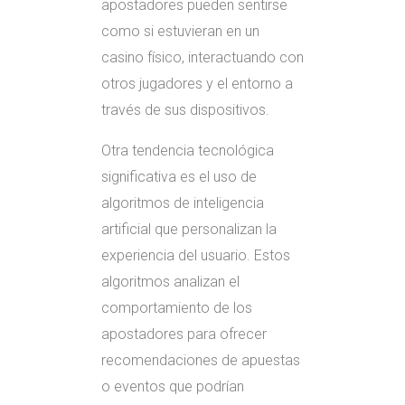
apostadores pueden sentirse
como si estuvieran en un
casino físico, interactuando con
otros jugadores y el entorno a
través de sus dispositivos.
Otra tendencia tecnológica
significativa es el uso de
algoritmos de inteligencia
artificial que personalizan la
experiencia del usuario. Estos
algoritmos analizan el
comportamiento de los
apostadores para ofrecer
recomendaciones de apuestas
o eventos que podrían