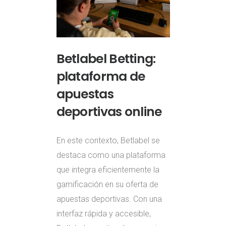
Betlabel Betting:
plataforma de
apuestas
deportivas online
En este contexto, Betlabel se
destaca como una plataforma
que integra eficientemente la
gamificación en su oferta de
apuestas deportivas. Con una
interfaz rápida y accesible,