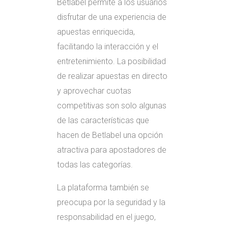
Betlabel permite a los usuarios
disfrutar de una experiencia de
apuestas enriquecida,
facilitando la interacción y el
entretenimiento. La posibilidad
de realizar apuestas en directo
y aprovechar cuotas
competitivas son solo algunas
de las características que
hacen de Betlabel una opción
atractiva para apostadores de
todas las categorías.
La plataforma también se
preocupa por la seguridad y la
responsabilidad en el juego,