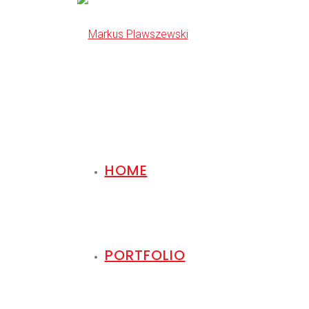
HOME
PORTFOLIO