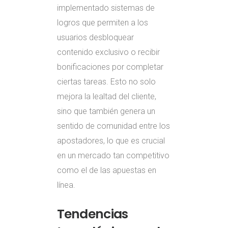
implementado sistemas de
logros que permiten a los
usuarios desbloquear
contenido exclusivo o recibir
bonificaciones por completar
ciertas tareas. Esto no solo
mejora la lealtad del cliente,
sino que también genera un
sentido de comunidad entre los
apostadores, lo que es crucial
en un mercado tan competitivo
como el de las apuestas en
línea.
Tendencias