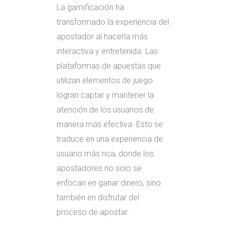
La gamificación ha
transformado la experiencia del
apostador al hacerla más
interactiva y entretenida. Las
plataformas de apuestas que
utilizan elementos de juego
logran captar y mantener la
atención de los usuarios de
manera más efectiva. Esto se
traduce en una experiencia de
usuario más rica, donde los
apostadores no solo se
enfocan en ganar dinero, sino
también en disfrutar del
proceso de apostar.