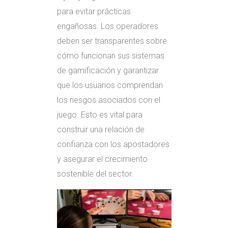
para evitar prácticas
engañosas. Los operadores
deben ser transparentes sobre
cómo funcionan sus sistemas
de gamificación y garantizar
que los usuarios comprendan
los riesgos asociados con el
juego. Esto es vital para
construir una relación de
confianza con los apostadores
y asegurar el crecimiento
sostenible del sector.