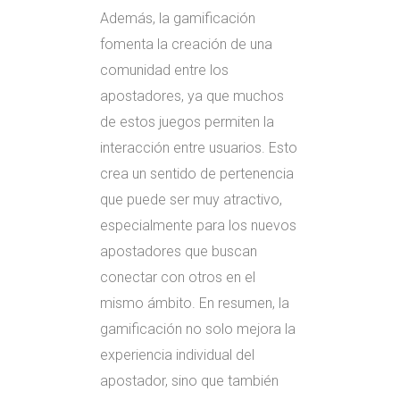
Además, la gamificación
fomenta la creación de una
comunidad entre los
apostadores, ya que muchos
de estos juegos permiten la
interacción entre usuarios. Esto
crea un sentido de pertenencia
que puede ser muy atractivo,
especialmente para los nuevos
apostadores que buscan
conectar con otros en el
mismo ámbito. En resumen, la
gamificación no solo mejora la
experiencia individual del
apostador, sino que también